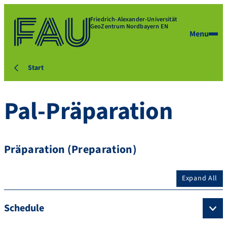
Friedrich-Alexander-Universität
GeoZentrum Nordbayern EN
Menu
Start
Pal-Präparation
Präparation (Preparation)
Expand All
Schedule