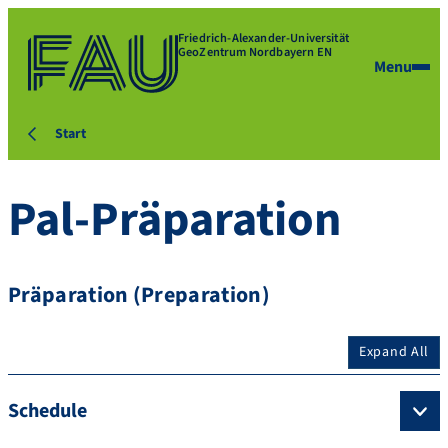
Friedrich-Alexander-Universität
GeoZentrum Nordbayern EN
Menu
Start
Pal-Präparation
Präparation (Preparation)
Expand All
Schedule