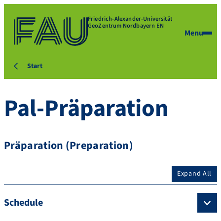
Friedrich-Alexander-Universität
GeoZentrum Nordbayern EN
Menu
Start
Pal-Präparation
Präparation (Preparation)
Expand All
Schedule