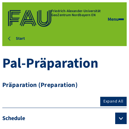
Friedrich-Alexander-Universität
GeoZentrum Nordbayern EN
Menu
Start
Pal-Präparation
Präparation (Preparation)
Expand All
Schedule