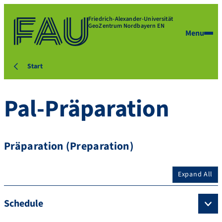
Friedrich-Alexander-Universität
GeoZentrum Nordbayern EN
Menu
Start
Pal-Präparation
Präparation (Preparation)
Expand All
Schedule