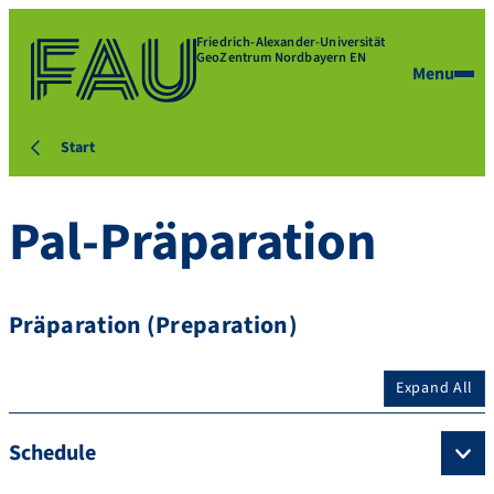
Friedrich-Alexander-Universität
GeoZentrum Nordbayern EN
Menu
Start
Pal-Präparation
Präparation (Preparation)
Expand All
Schedule