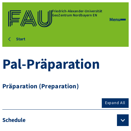
Friedrich-Alexander-Universität
GeoZentrum Nordbayern EN
Menu
Start
Pal-Präparation
Präparation (Preparation)
Expand All
Schedule