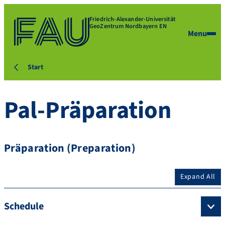
Friedrich-Alexander-Universität
GeoZentrum Nordbayern EN
Menu
Start
Pal-Präparation
Präparation (Preparation)
Expand All
Schedule