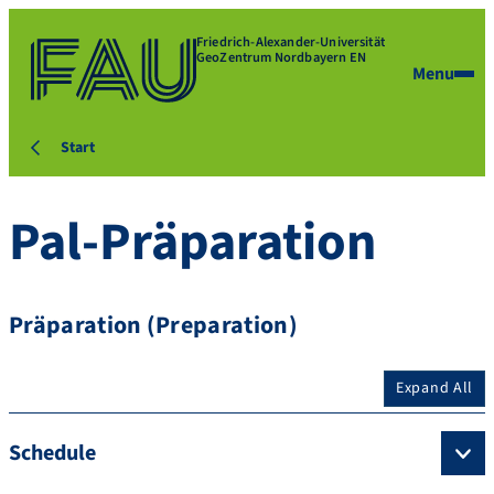
Friedrich-Alexander-Universität
GeoZentrum Nordbayern EN
Menu
Start
Pal-Präparation
Präparation (Preparation)
Expand All
Schedule