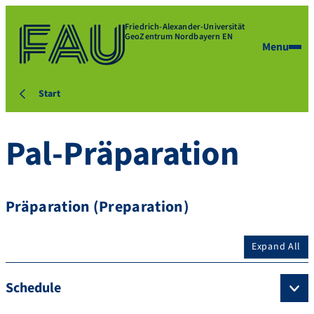
Friedrich-Alexander-Universität
GeoZentrum Nordbayern EN
Menu
Start
Pal-Präparation
Präparation (Preparation)
Expand All
Schedule