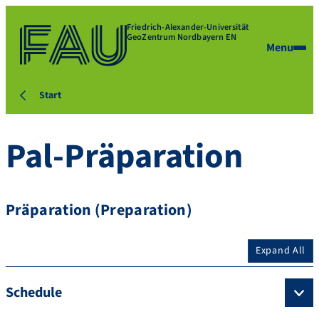
Friedrich-Alexander-Universität
GeoZentrum Nordbayern EN
Menu
Start
Pal-Präparation
Präparation (Preparation)
Expand All
Schedule