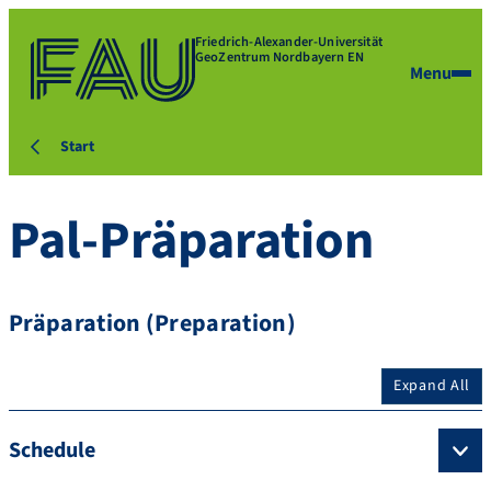
Friedrich-Alexander-Universität
GeoZentrum Nordbayern EN
Menu
Start
Pal-Präparation
Präparation (Preparation)
Expand All
Schedule