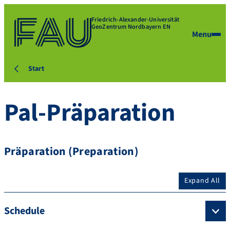
Friedrich-Alexander-Universität
GeoZentrum Nordbayern EN
Menu
Start
Pal-Präparation
Präparation (Preparation)
Expand All
Schedule