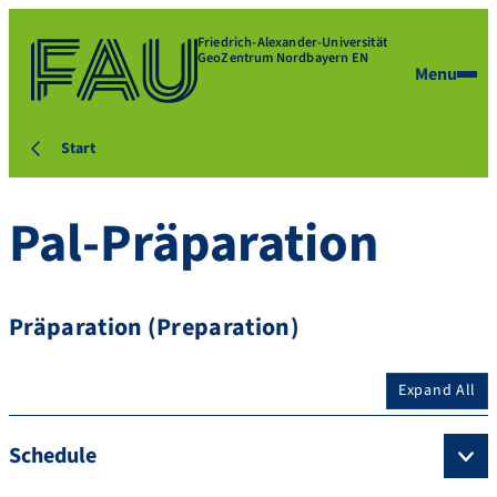
Friedrich-Alexander-Universität
GeoZentrum Nordbayern EN
Menu
Start
Pal-Präparation
Präparation (Preparation)
Expand All
Schedule