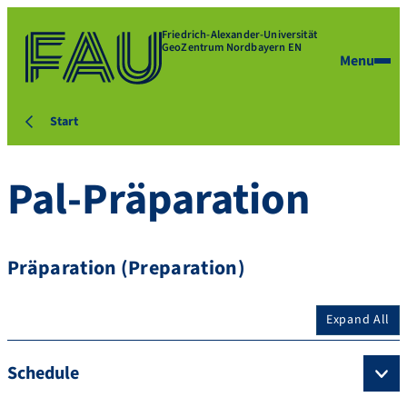
Friedrich-Alexander-Universität
GeoZentrum Nordbayern EN
Menu
Start
Pal-Präparation
Präparation (Preparation)
Expand All
Schedule