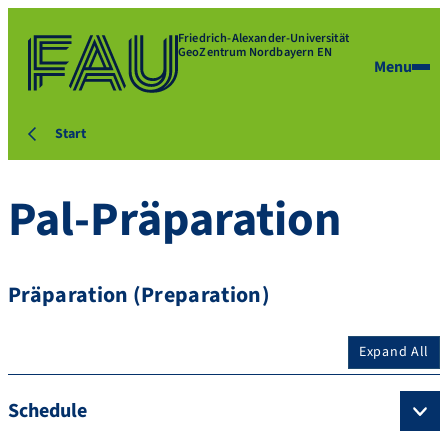
Friedrich-Alexander-Universität
GeoZentrum Nordbayern EN
Menu
Start
Pal-Präparation
Präparation (Preparation)
Expand All
Schedule