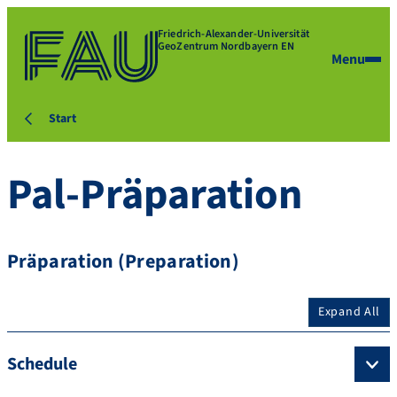
Friedrich-Alexander-Universität
GeoZentrum Nordbayern EN
Menu
Start
Pal-Präparation
Präparation (Preparation)
Expand All
Schedule