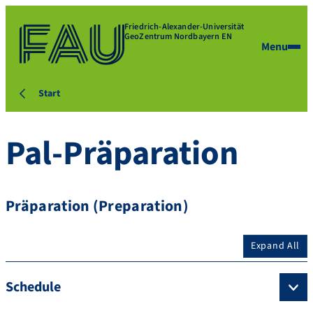
Friedrich-Alexander-Universität
GeoZentrum Nordbayern EN
Menu
Start
Pal-Präparation
Präparation (Preparation)
Expand All
Schedule