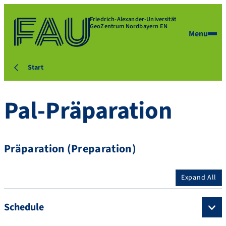
Friedrich-Alexander-Universität
GeoZentrum Nordbayern EN
Menu
Start
Pal-Präparation
Präparation (Preparation)
Expand All
Schedule