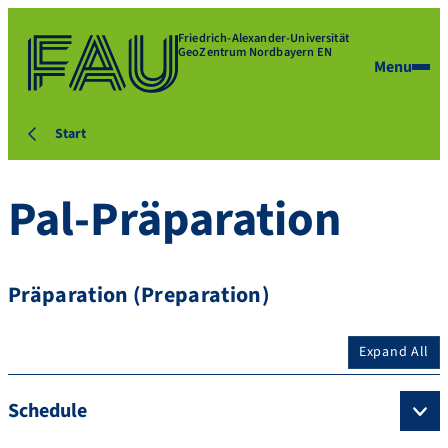
Friedrich-Alexander-Universität
GeoZentrum Nordbayern EN
Menu
Start
Pal-Präparation
Präparation (Preparation)
Expand All
Schedule