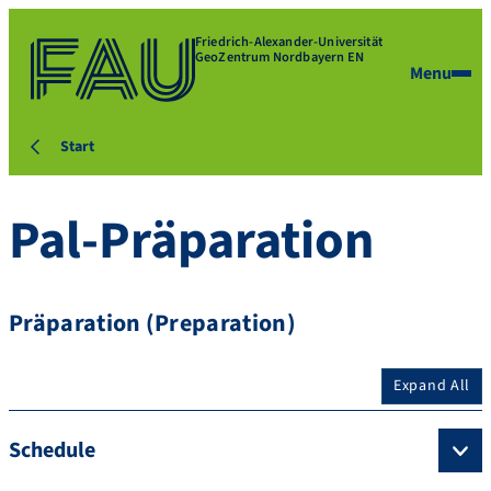
Friedrich-Alexander-Universität
GeoZentrum Nordbayern EN
Menu
Start
Pal-Präparation
Präparation (Preparation)
Expand All
Schedule