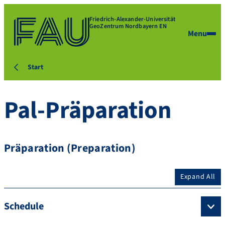
Friedrich-Alexander-Universität
GeoZentrum Nordbayern EN
Menu
Start
Pal-Präparation
Präparation (Preparation)
Expand All
Schedule