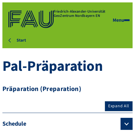
Friedrich-Alexander-Universität
GeoZentrum Nordbayern EN
Menu
Start
Pal-Präparation
Präparation (Preparation)
Expand All
Schedule