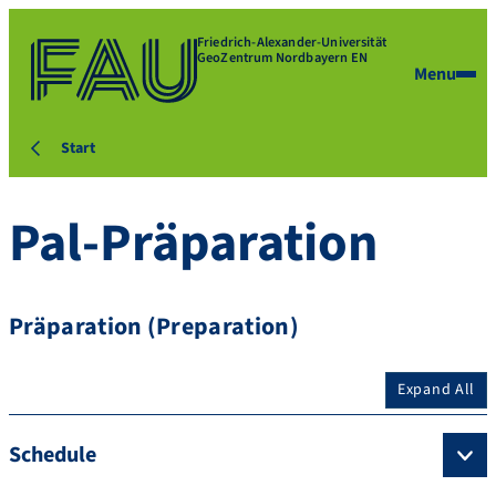
Friedrich-Alexander-Universität
GeoZentrum Nordbayern EN
Menu
Start
Pal-Präparation
Präparation (Preparation)
Expand All
Schedule