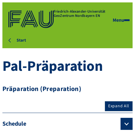
Friedrich-Alexander-Universität
GeoZentrum Nordbayern EN
Menu
Start
Pal-Präparation
Präparation (Preparation)
Expand All
Schedule