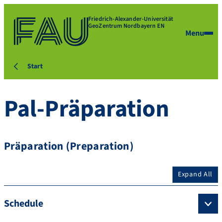
Friedrich-Alexander-Universität
GeoZentrum Nordbayern EN
Menu
Start
Pal-Präparation
Präparation (Preparation)
Expand All
Schedule