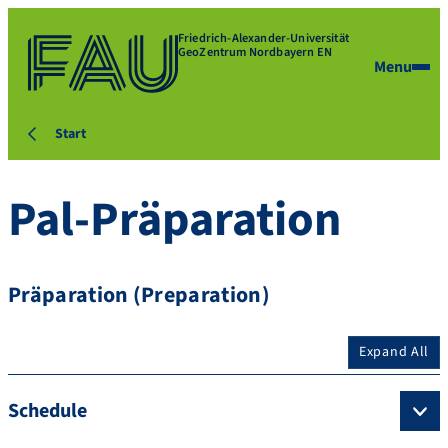
Friedrich-Alexander-Universität
GeoZentrum Nordbayern EN
Menu
Start
Pal-Präparation
Präparation (Preparation)
Expand All
Schedule