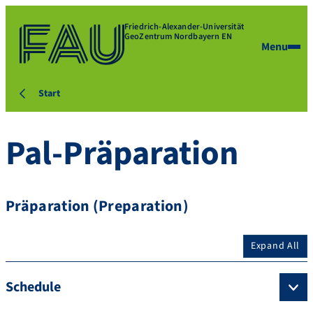
Friedrich-Alexander-Universität
GeoZentrum Nordbayern EN
Menu
Start
Pal-Präparation
Präparation (Preparation)
Expand All
Schedule