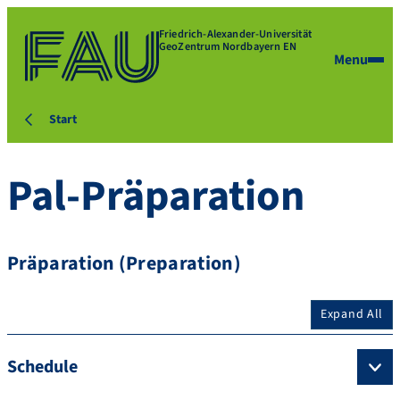
Friedrich-Alexander-Universität
GeoZentrum Nordbayern EN
Menu
Start
Pal-Präparation
Präparation (Preparation)
Expand All
Schedule