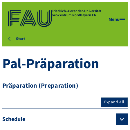
Friedrich-Alexander-Universität
GeoZentrum Nordbayern EN
Menu
Start
Pal-Präparation
Präparation (Preparation)
Expand All
Schedule