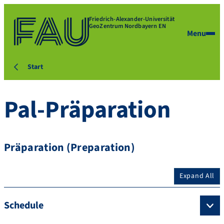
Friedrich-Alexander-Universität
GeoZentrum Nordbayern EN
Menu
Start
Pal-Präparation
Präparation (Preparation)
Expand All
Schedule