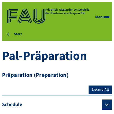
Friedrich-Alexander-Universität
GeoZentrum Nordbayern EN
Menu
Start
Pal-Präparation
Präparation (Preparation)
Expand All
Schedule