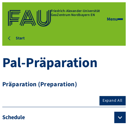
Friedrich-Alexander-Universität
GeoZentrum Nordbayern EN
Menu
Start
Pal-Präparation
Präparation (Preparation)
Expand All
Schedule