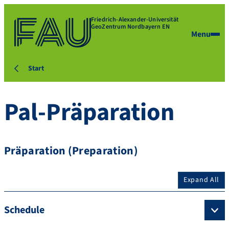
Friedrich-Alexander-Universität
GeoZentrum Nordbayern EN
Menu
Start
Pal-Präparation
Präparation (Preparation)
Expand All
Schedule