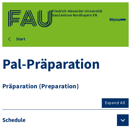
Friedrich-Alexander-Universität
GeoZentrum Nordbayern EN
Menu
Start
Pal-Präparation
Präparation (Preparation)
Expand All
Schedule