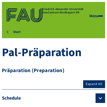
Friedrich-Alexander-Universität
GeoZentrum Nordbayern EN
Menu
Start
Pal-Präparation
Präparation (Preparation)
Expand All
Schedule