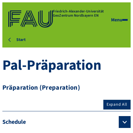
Friedrich-Alexander-Universität
GeoZentrum Nordbayern EN
Menu
Start
Pal-Präparation
Präparation (Preparation)
Expand All
Schedule