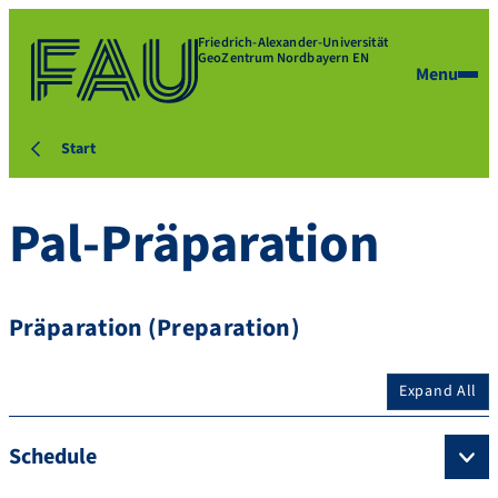
Friedrich-Alexander-Universität
GeoZentrum Nordbayern EN
Menu
Start
Pal-Präparation
Präparation (Preparation)
Expand All
Schedule