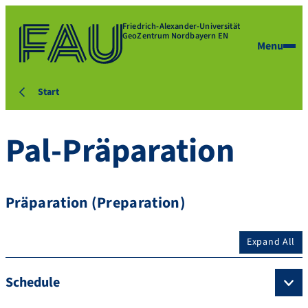
Friedrich-Alexander-Universität
GeoZentrum Nordbayern EN
Menu
Start
Pal-Präparation
Präparation (Preparation)
Expand All
Schedule