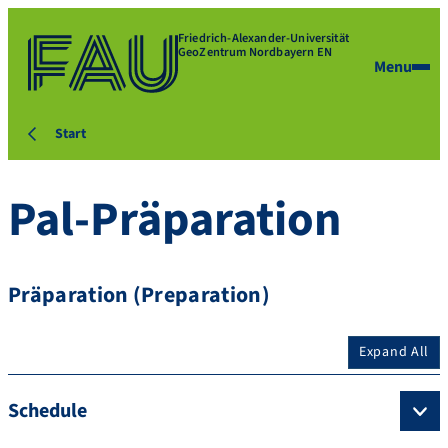
Friedrich-Alexander-Universität
GeoZentrum Nordbayern EN
Menu
Start
Pal-Präparation
Präparation (Preparation)
Expand All
Schedule