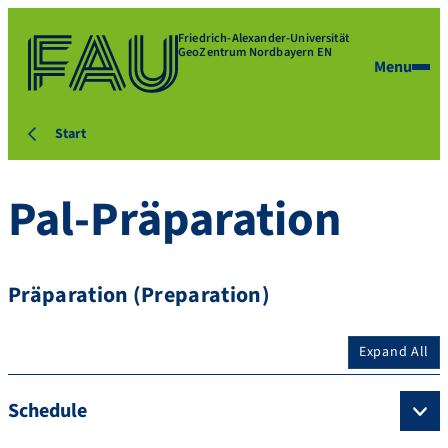
Friedrich-Alexander-Universität
GeoZentrum Nordbayern EN
Menu
Start
Pal-Präparation
Präparation (Preparation)
Expand All
Schedule