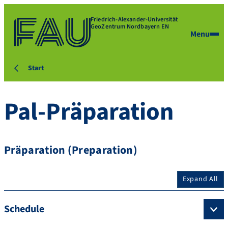
Friedrich-Alexander-Universität
GeoZentrum Nordbayern EN
Menu
Start
Pal-Präparation
Präparation (Preparation)
Expand All
Schedule