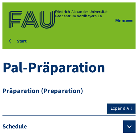
Friedrich-Alexander-Universität
GeoZentrum Nordbayern EN
Menu
Start
Pal-Präparation
Präparation (Preparation)
Expand All
Schedule