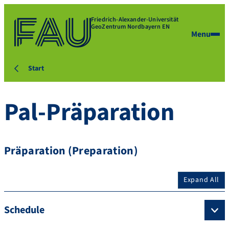
Friedrich-Alexander-Universität
GeoZentrum Nordbayern EN
Menu
Start
Pal-Präparation
Präparation (Preparation)
Expand All
Schedule