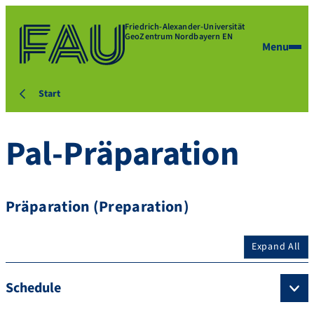
Friedrich-Alexander-Universität
GeoZentrum Nordbayern EN
Menu
Start
Pal-Präparation
Präparation (Preparation)
Expand All
Schedule