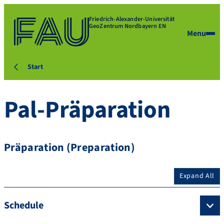
Friedrich-Alexander-Universität
GeoZentrum Nordbayern EN
Menu
Start
Pal-Präparation
Präparation (Preparation)
Expand All
Schedule