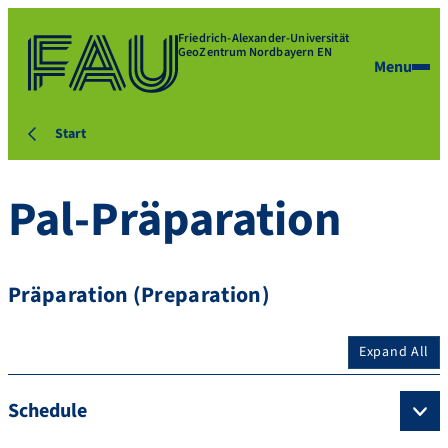
Friedrich-Alexander-Universität
GeoZentrum Nordbayern EN
Menu
Start
Pal-Präparation
Präparation (Preparation)
Expand All
Schedule