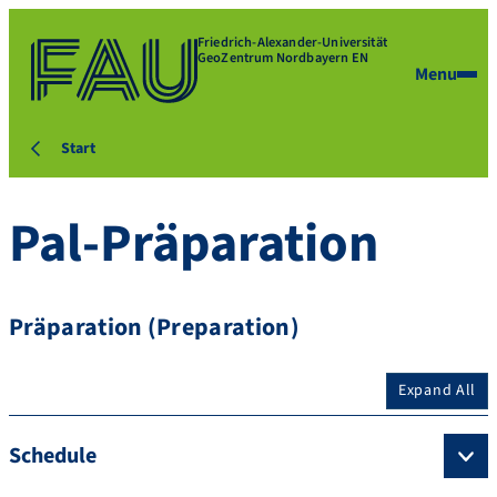
Friedrich-Alexander-Universität
GeoZentrum Nordbayern EN
Menu
Start
Pal-Präparation
Präparation (Preparation)
Expand All
Schedule