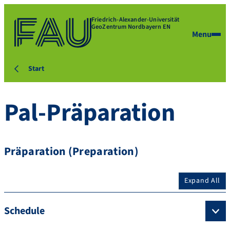
Friedrich-Alexander-Universität
GeoZentrum Nordbayern EN
Menu
Start
Pal-Präparation
Präparation (Preparation)
Expand All
Schedule