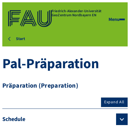
Friedrich-Alexander-Universität
GeoZentrum Nordbayern EN
Menu
Start
Pal-Präparation
Präparation (Preparation)
Expand All
Schedule